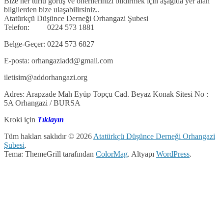
Bize her türlü görüş ve önerilerinizi bildirmek için aşağıda yer alan
bilgilerden bize ulaşabilirsiniz..
Atatürkçü Düşünce Derneği Orhangazi Şubesi
Telefon: 0224 573 1881
Belge-Geçer: 0224 573 6827
E-posta: orhangaziadd@gmail.com
iletisim@addorhangazi.org
Adres: Arapzade Mah Eyüp Topçu Cad. Beyaz Konak Sitesi No :
5A Orhangazi / BURSA
Kroki için
Tıklayın
Tüm hakları saklıdır © 2026
Atatürkçü Düşünce Derneği Orhangazi
Şubesi
.
Tema: ThemeGrill tarafından
ColorMag
. Altyapı
WordPress
.