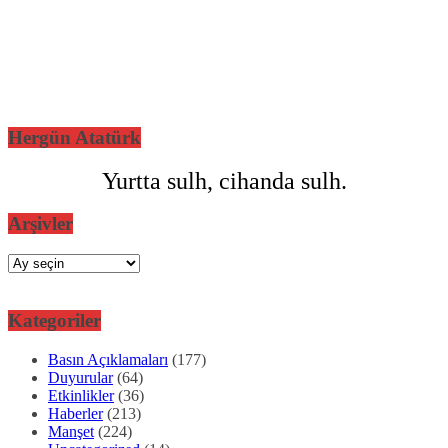
Hergün Atatürk
Yurtta sulh, cihanda sulh.
Arşivler
Arşivler
Kategoriler
Basın Açıklamaları
(177)
Duyurular
(64)
Etkinlikler
(36)
Haberler
(213)
Manşet
(224)