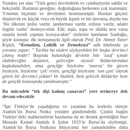
Nutukta yer alan “Türk genci devrimlerin ve cumhuriyetin sahibi ve
bekçisidir. Bunların gereğine, doğruluğuna herkesten çok inanmıştır.
Yönetim biçimini ve devrimleri benimsemiştir. Bunları güçsüz
düşürecek en küçük veya en büyük kıpırtı ve bir davranış duydu mu
‘Bu ülkenin polisi vardır, jandarması vardır, ordusu vardır, adalet
örgütü vardır’ demeyecektir. Elle, taşla, sopa ve silahla nesi varsa
onunla kendi yapıtını koruyacaktır” sözlerini hatırlatan Saidoğlu,
şöyle konuştu:
Bu konuşmayla ilgili olarak Prof. Dr. Ahmet Taner
Kışlalı,
“Kemalizm, Laiklik ve Demokrasi”
adlı kitabında şu
yorumu yapar: ” Tarihte bu sözleri söyleyebilen bir başka devrimci
çıkmış mıdır? Başında bulunduğu devletin bile ‘zaaf’ içinde
olabileceğini düşünen, geleceğin siyasal iktidarlarından
kuşkulanabilen, ama gençliğe böylesine ‘sınırsız’ bir güven
besleyen, böylesine ‘çek’ veren, gençliği böylesine ‘son çare’ olarak
gören bir devrimci yoktur! Ve Atatürk, hem gelecek iktidarlar hem
de gençlik konusunda yanılmamıştır.”
Bu mücadele “tek dişi kalmış canavarı” yere serinceye dek
devam edecektir
“İşte Türkiye’de yaşadığımız ve yaratılan bu korkulu süreçte
Atatürk’ün Bursa Nutku yeniden gündemdedir. Çünkü bugün
Türkiye’deki mahkemelerin bazılarına da ne demek gerektiğini bize
Mustafa Kemal Atatürk 6 Şubat 1933’te Bursa’da söylemişti.
Atatürk’ün Bursa Nutkuna ihtiyacımız her zamankinden daha