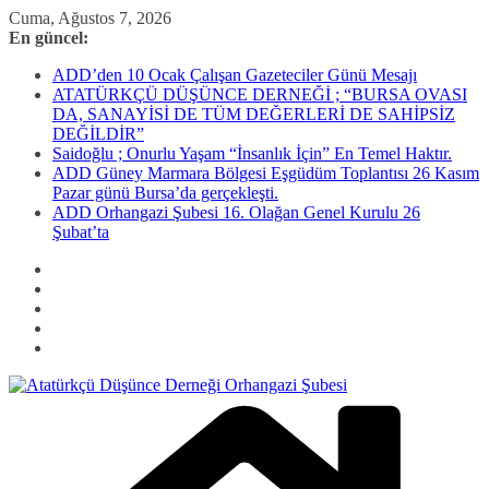
Skip
Cuma, Ağustos 7, 2026
to
En güncel:
content
ADD’den 10 Ocak Çalışan Gazeteciler Günü Mesajı
ATATÜRKÇÜ DÜŞÜNCE DERNEĞİ ; “BURSA OVASI
DA, SANAYİSİ DE TÜM DEĞERLERİ DE SAHİPSİZ
DEĞİLDİR”
Saidoğlu ; Onurlu Yaşam “İnsanlık İçin” En Temel Haktır.
ADD Güney Marmara Bölgesi Eşgüdüm Toplantısı 26 Kasım
Pazar günü Bursa’da gerçekleşti.
ADD Orhangazi Şubesi 16. Olağan Genel Kurulu 26
Şubat’ta