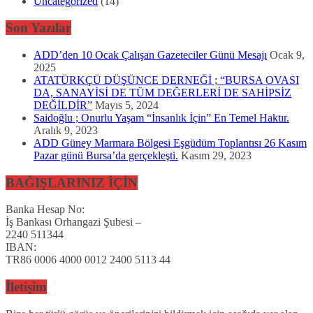
Uncategorized
(14)
Son Yazılar
ADD’den 10 Ocak Çalışan Gazeteciler Günü Mesajı
Ocak 9,
2025
ATATÜRKÇÜ DÜŞÜNCE DERNEĞİ ; “BURSA OVASI
DA, SANAYİSİ DE TÜM DEĞERLERİ DE SAHİPSİZ
DEĞİLDİR”
Mayıs 5, 2024
Saidoğlu ; Onurlu Yaşam “İnsanlık İçin” En Temel Haktır.
Aralık 9, 2023
ADD Güney Marmara Bölgesi Eşgüdüm Toplantısı 26 Kasım
Pazar günü Bursa’da gerçekleşti.
Kasım 29, 2023
BAĞIŞLARINIZ İÇİN
Banka Hesap No:
İş Bankası Orhangazi Şubesi –
2240 511344
IBAN:
TR86 0006 4000 0012 2400 5113 44
İletişim